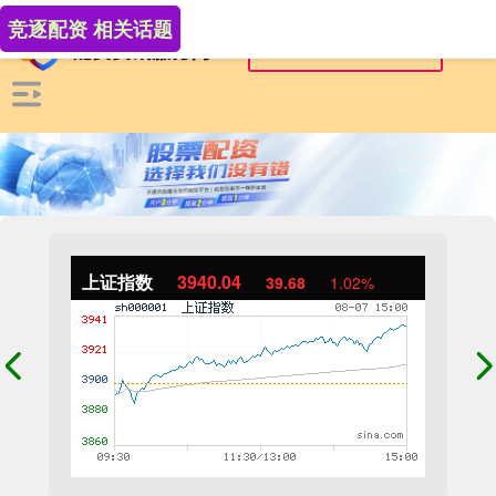
竞逐配资 相关话题
上证指数
3940.04
39.68
1.02%