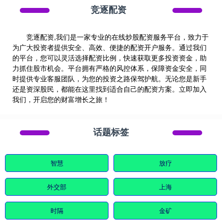
竞逐配资
竞逐配资,我们是一家专业的在线炒股配资服务平台，致力于
为广大投资者提供安全、高效、便捷的配资开户服务。通过我们
的平台，您可以灵活选择配资比例，快速获取更多投资资金，助
力抓住股市机会。平台拥有严格的风控体系，保障资金安全，同
时提供专业客服团队，为您的投资之路保驾护航。无论您是新手
还是资深股民，都能在这里找到适合自己的配资方案。立即加入
我们，开启您的财富增长之旅！
话题标签
智慧
放疗
外交部
上海
时隔
金矿