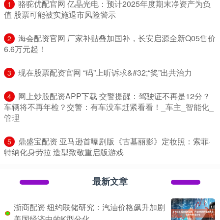
​骆驼优配官网 亿晶光电：预计2025年度期末净资产为负
1
值 股票可能被实施退市风险警示
​海会配资官网 厂家补贴叠加国补，长安启源全新Q05售价
2
6.6万元起！
​现在股票配资官网 “码”上听诉求&#32;“奖”出共治力
3
​网上炒股配资APP下载 交警提醒：驾驶证不再是12分？
4
车辆将不再年检？交警：有车没车赶紧看看！_车主_智能化_
管理
​鼎盛宝配资 亚马逊首曝剧版《古墓丽影》定妆照：索菲·
5
特纳化身劳拉 造型致敬重启版游戏
最新文章
浙商配资 纽约联储研究：汽油价格飙升加剧
美国经济中的K型分化