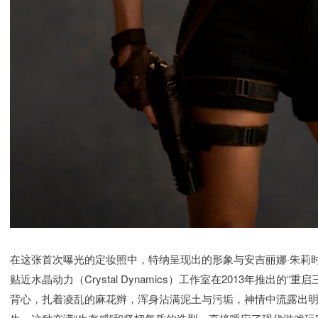
在这张首次曝光的定妆照中，特纳呈现出的形象与安吉丽娜·朱莉时
贴近水晶动力（Crystal Dynamics）工作室在2013年推出
背心，扎着凌乱的麻花辫，浑身沾满泥土与污垢，神情中流露出