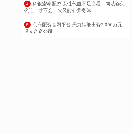
​科银宏泰配资 女性气血不足必看：肉苁蓉怎
4
么吃，才不会上火又能补养身体
​京海配资官网平台 天力锂能出资3,000万元
5
设立合资公司