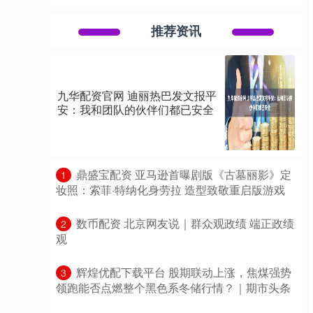
推荐资讯
九华配资官网 迪丽热巴发文报平
安：我和团队的伙伴们都已安全
​鼎盛宝配资 亚马逊首曝剧版《古墓丽影》定
1
妆照：索菲·特纳化身劳拉 造型致敬重启版游戏
​数币配资 北京网友说｜群众观政绩 端正政绩
2
观
​辉煌优配下载平台 股期联动上涨，焦煤强势
3
领跑能否点燃整个黑色系冬储行情？｜期市头条