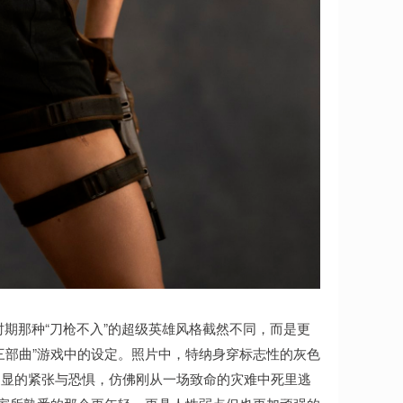
期那种“刀枪不入”的超级英雄风格截然不同，而是更
的“重启三部曲”游戏中的设定。照片中，特纳身穿标志性的灰色
明显的紧张与恐惧，仿佛刚从一场致命的灾难中死里逃