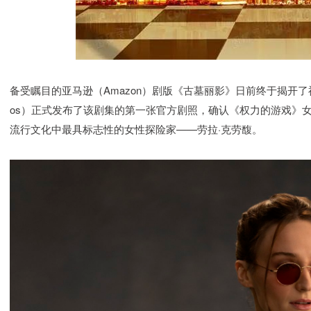
备受瞩目的亚马逊（Amazon）剧版《古墓丽影》日前终于揭开了神秘面
os）正式发布了该剧集的第一张官方剧照，确认《权力的游戏》女星索菲
流行文化中最具标志性的女性探险家——劳拉·克劳馥。