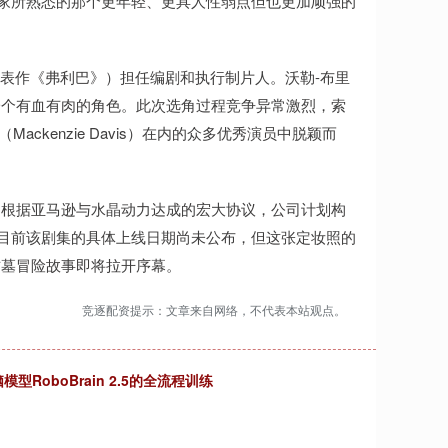
玩家所熟悉的那个更年轻、更具人性弱点但也更加顽强的
idge，代表作《弗利巴》）担任编剧和执行制片人。沃勒-布里
一个有血有肉的角色。此次选角过程竞争异常激烈，索
（Mackenzie Davis）在内的众多优秀演员中脱颖而
。根据亚马逊与水晶动力达成的宏大协议，公司计划构
然目前该剧集的具体上线日期尚未公布，但这张定妆照的
古墓冒险故事即将拉开序幕。
竞逐配资提示：文章来自网络，不代表本站观点。
oboBrain 2.5的全流程训练