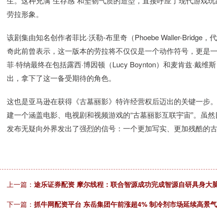
生。这种充满“生存感”和坚韧气质的造型，直接呼应了现代游戏
劳拉形象。
该剧集由知名创作者菲比·沃勒-布里奇（Phoebe Waller-Br
奇此前曾表示，这一版本的劳拉将不仅仅是一个动作符号，更是
菲·特纳最终在包括露西·博因顿（Lucy Boynton）和麦肯兹·戴维斯
出，拿下了这一备受期待的角色。
这也是亚马逊在获得《古墓丽影》特许经营权后迈出的关键一步
建一个涵盖电影、电视剧和视频游戏的“古墓丽影互联宇宙”。虽
发布无疑向外界发出了强烈的信号：一个更加写实、更加残酷的
上一篇：
途乐证券配资 摩尔线程：联合智源成功完成智源自研具身大脑模型R
下一篇：
抓牛网配资平台 东岳集团午前涨超4% 制冷剂市场延续高景气