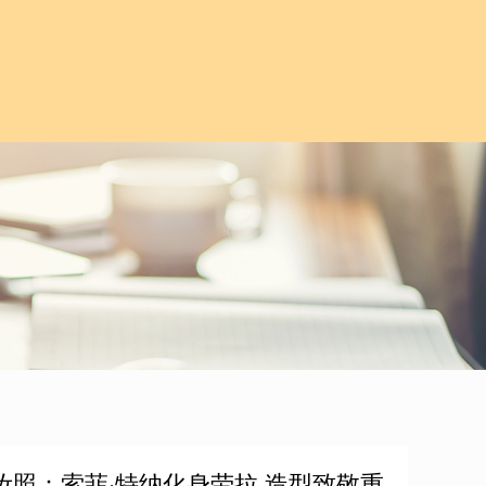
妆照：索菲·特纳化身劳拉 造型致敬重